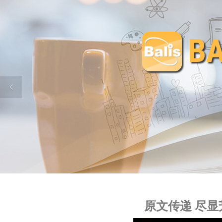
B
B
B
B
B
原文传递 尽显